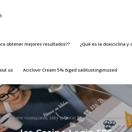
a
ara obtener mejores resultados??
¿Qué es la doxiciclina y
out us
Aciclovir Cream 5% õiged säilitustingimused
e w oryginalne rozwiązania, żeby sprostać rosnącym wymaganiom grac