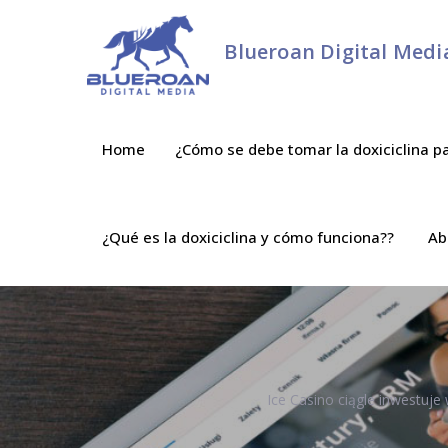
Skip
to
Blueroan Digital Medi
content
Home
¿Cómo se debe tomar la doxiciclina p
¿Qué es la doxiciclina y cómo funciona??
Ab
Ice Casino ciągle inwestuj