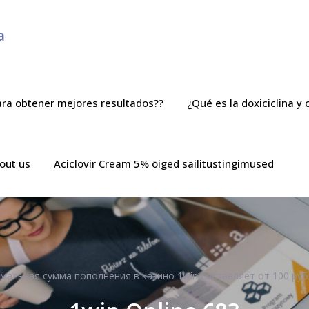
a
ara obtener mejores resultados??
¿Qué es la doxiciclina y
out us
Aciclovir Cream 5% õiged säilitustingimused
альная сумма пополнения в казино 1win составляет от 100 руб