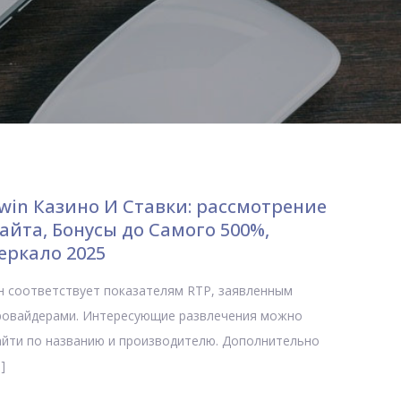
win Казино И Ставки: рассмотрение
айта, Бонусы до Самого 500%,
еркало 2025
н соответствует показателям RTP, заявленным
ровайдерами. Интересующие развлечения можно
айти по названию и производителю. Дополнительно
]