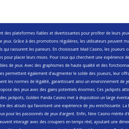
des plateformes fiables et divertissantes pour profiter de leurs jeu
jeux. Grâce à des promotions régulières, les utilisateurs peuvent maxi
els qui rassurent les parieurs. En choisissant Mad Casino, les joueurs
les pour placer leurs mises. Pour ceux qui cherchent une expérience de
les de jeux. Avec des graphismes de haute qualité et des fonctionnal
s permettent également d'augmenter le solde des joueurs, leur offran
ent les normes de légalité, garantissant ainsi un environnement de je
pose des jeux avec des gains potentiels énormes. Ces jackpots attiren
 des jackpots, Golden Panda Casino met à disposition un large éventa
re des atouts qui favorisent une expérience de jeu enrichissante. La l
ieux pour les passionnés de jeux d'argent. Enfin, Nine Casino mérite d
peuvent interagir avec des croupiers en temps réel, ajoutant une dime