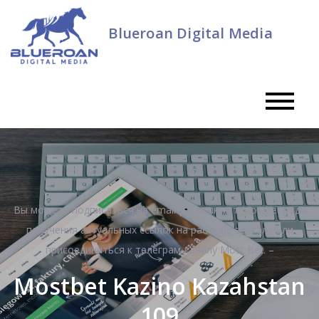
Skip
to
Blueroan Digital Media
content
Вы можете подписаться на email-рассылку от Mostbet ради
получения актуальных ссылок на рабочие зеркала или
присоединиться к телеграм-каналу Most Bet. –
Mostbet Kazino Kazahstan
109