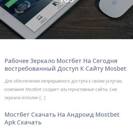
Рабочее Зеркало Мостбет На Сегодня
востребованный Доступ К Сайту Mosbet
Для обеспечения непрерывного доступа к своим услугам,
компания Mostbet создает альтернативные сайты. Сии
зеркала исполин […]
Мостбет Скачать На Андроид Mostbet
Apk Скачать