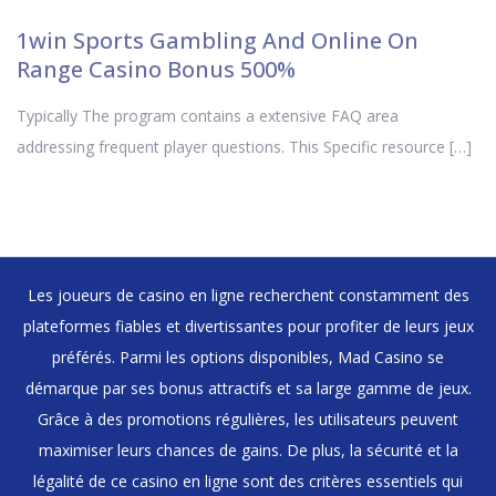
1win Sports Gambling And Online On
Range Casino Bonus 500%
Typically The program contains a extensive FAQ area
addressing frequent player questions. This Specific resource […]
Les joueurs de casino en ligne recherchent constamment des
plateformes fiables et divertissantes pour profiter de leurs jeux
préférés. Parmi les options disponibles, Mad Casino se
démarque par ses bonus attractifs et sa large gamme de jeux.
Grâce à des promotions régulières, les utilisateurs peuvent
maximiser leurs chances de gains. De plus, la sécurité et la
légalité de ce casino en ligne sont des critères essentiels qui