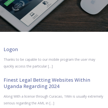
Logon
Thanks to be capable to our mobile program the user may
quickly access the particular […]
Finest Legal Betting Websites Within
Uganda Regarding 2024
Along With a license through Curacao, 1Win is usually extremely
serious regarding the AML in […]