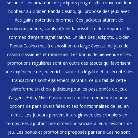
sécurisé. Les amateurs de jackpots progressifs trouveront leur
bonheur au Golden Panda Casino, qui propose des jeux avec
des gains potentiels énormes. Ces jackpots attirent de
nombreux joueurs, car ils offrent la possibilité de remporter des
sommes d'argent significatives. En plus des jackpots, Golden
Panda Casino met à disposition un large éventail de jeux de
casino classiques et modernes. Les bonus de bienvenue et les
promotions régulières sont en outre des atouts qui favorisent
une expérience de jeu enrichissante. La légalité et la sécurité des
transactions sont également garantis, ce qui fait de cette
plateforme un choix judicieux pour les passionnés de jeux
d'argent. Enfin, Nine Casino mérite d'être mentionné pour ses
options de paris diversifiées et ses fonctionnalités de jeu en
direct. Les joueurs peuvent interagir avec des croupiers en
temps réel, ajoutant une dimension sociale à leurs sessions de
jeu. Les bonus et promotions proposés par Nine Casino sont