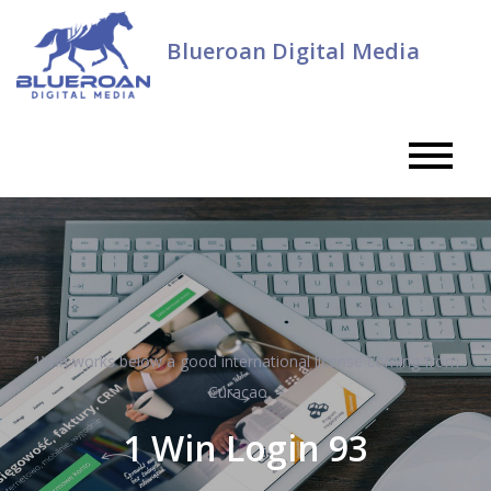
Skip
to
Blueroan Digital Media
content
1Win works below a good international license coming from
Curacao. –
1 Win Login 93