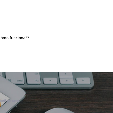
 cómo funciona??
ий раздел. –