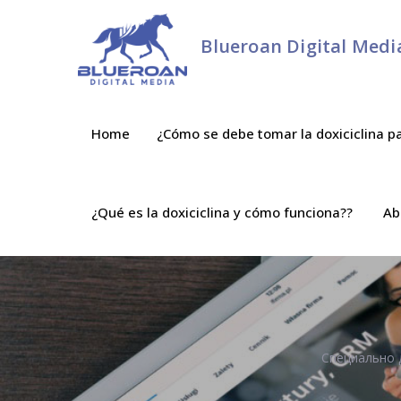
Skip
to
Blueroan Digital Medi
content
Home
¿Cómo se debe tomar la doxiciclina p
¿Qué es la doxiciclina y cómo funciona??
Ab
Специально 