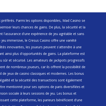
x préférés. Parmi les options disponibles, Mad Casino se
miser leurs chances de gains. De plus, la sécurité et la
 ont l'assurance d'une expérience de jeu agréable et sans
 jeu immersive, le Cresus Casino offre une variété
ités innovantes, les joueurs peuvent s'attendre à une
t ainsi plus d'opportunités de gains. La plateforme est
u sûr et sécurisé. Les amateurs de jackpots progressifs
t de nombreux joueurs, car ils offrent la possibilité de
il de jeux de casino classiques et modernes. Les bonus
égalité et la sécurité des transactions sont également
'être mentionné pour ses options de paris diversifiées et
nsion sociale à leurs sessions de jeu. Les bonus et
ssant cette plateforme, les parieurs bénéficient d'une