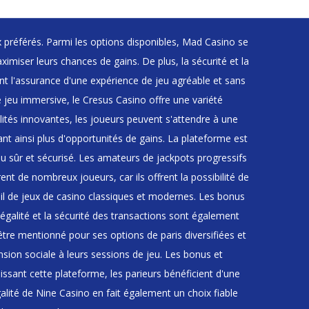
x préférés. Parmi les options disponibles, Mad Casino se
miser leurs chances de gains. De plus, la sécurité et la
 ont l'assurance d'une expérience de jeu agréable et sans
 jeu immersive, le Cresus Casino offre une variété
ités innovantes, les joueurs peuvent s'attendre à une
t ainsi plus d'opportunités de gains. La plateforme est
u sûr et sécurisé. Les amateurs de jackpots progressifs
t de nombreux joueurs, car ils offrent la possibilité de
il de jeux de casino classiques et modernes. Les bonus
égalité et la sécurité des transactions sont également
'être mentionné pour ses options de paris diversifiées et
nsion sociale à leurs sessions de jeu. Les bonus et
ssant cette plateforme, les parieurs bénéficient d'une
alité de Nine Casino en fait également un choix fiable