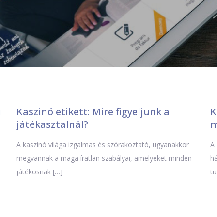
i
Kaszinó etikett: Mire figyeljünk a
K
játékasztalnál?
m
A kaszinó világa izgalmas és szórakoztató, ugyanakkor
A 
megvannak a maga íratlan szabályai, amelyeket minden
há
játékosnak […]
t