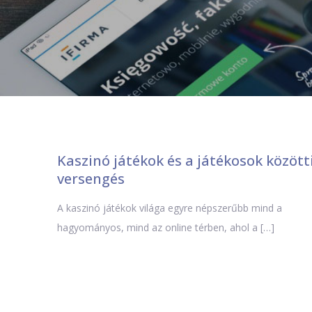
Kaszinó játékok és a játékosok között
versengés
A kaszinó játékok világa egyre népszerűbb mind a
hagyományos, mind az online térben, ahol a […]