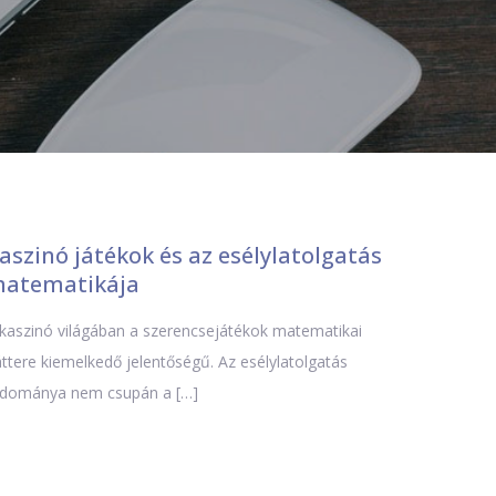
aszinó játékok és az esélylatolgatás
atematikája
kaszinó világában a szerencsejátékok matematikai
ttere kiemelkedő jelentőségű. Az esélylatolgatás
udománya nem csupán a […]