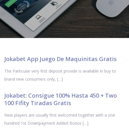
Jokabet App Juego De Maquinitas Gratis
The Particular very first deposit provide is available in buy to
brand new consumers only, […]
Jokabet: Consigue 100% Hasta 450 + Two
100 Fifity Tiradas Gratis
New players are usually first welcomed together with a one
hundred 1st Downpayment Added Bonus […]