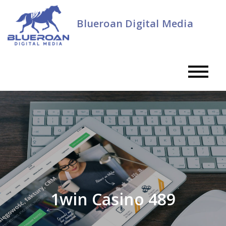
Skip
to
Blueroan Digital Media
content
–
1win Casino 489