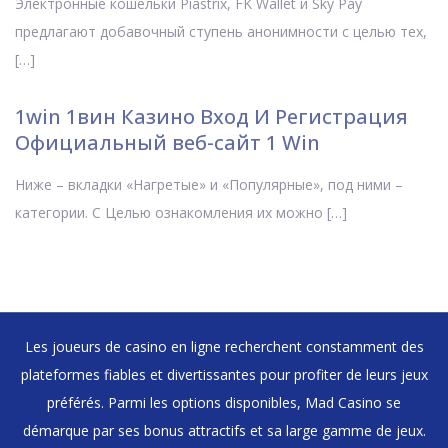
Электронные кошельки Piastrix, FK Wallet и Sky Pay
предлагают добавочный ступень анонимности с целью тех,
[…]
1win 1вин Казино Вход И Регистрация
Официальный веб-сайт 1 Win
Ниже – вкладки «Нагретые» и «Популярные», под ними –
категории. С Целью ознакомления их можно […]
Les joueurs de casino en ligne recherchent constamment des
plateformes fiables et divertissantes pour profiter de leurs jeux
préférés. Parmi les options disponibles, Mad Casino se
démarque par ses bonus attractifs et sa large gamme de jeux.