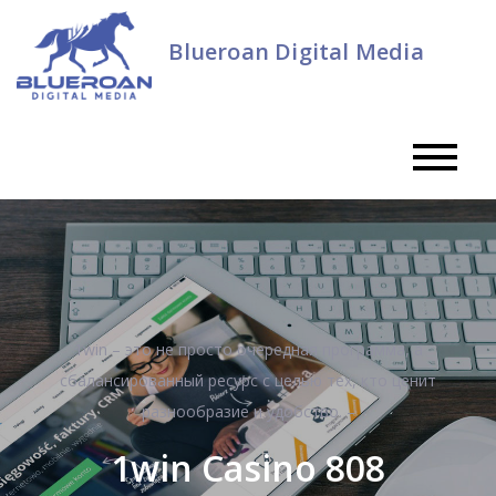
Skip
to
Blueroan Digital Media
content
1win – это не просто очередная программа, а
сбалансированный ресурс с целью тех, кто ценит
разнообразие и удобство. –
1win Casino 808