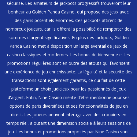
sécurisé. Les amateurs de jackpots progressifs trouveront leur
bonheur au Golden Panda Casino, qui propose des jeux avec
des gains potentiels énormes. Ces jackpots attirent de
nombreux joueurs, car ils offrent la possibilité de remporter des
sommes d'argent significatives. En plus des jackpots, Golden
Panda Casino met à disposition un large éventail de jeux de
casino classiques et modernes. Les bonus de bienvenue et les
promotions régulières sont en outre des atouts qui favorisent
une expérience de jeu enrichissante. La légalité et la sécurité des
transactions sont également garantis, ce qui fait de cette
plateforme un choix judicieux pour les passionnés de jeux
d'argent. Enfin, Nine Casino mérite d'être mentionné pour ses
options de paris diversifiées et ses fonctionnalités de jeu en
direct. Les joueurs peuvent interagir avec des croupiers en
temps réel, ajoutant une dimension sociale à leurs sessions de
jeu. Les bonus et promotions proposés par Nine Casino sont