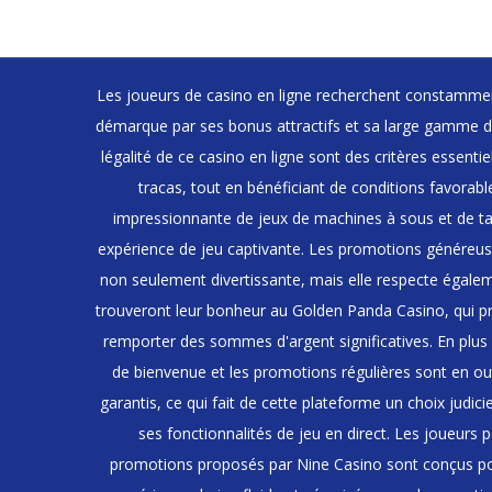
Les joueurs de casino en ligne recherchent constamment 
démarque par ses bonus attractifs et sa large gamme de 
légalité de ce casino en ligne sont des critères essenti
tracas, tout en bénéficiant de conditions favorab
impressionnante de jeux de machines à sous et de tab
expérience de jeu captivante. Les promotions généreuse
non seulement divertissante, mais elle respecte égalem
trouveront leur bonheur au Golden Panda Casino, qui pro
remporter des sommes d'argent significatives. En plus
de bienvenue et les promotions régulières sont en out
garantis, ce qui fait de cette plateforme un choix judic
ses fonctionnalités de jeu en direct. Les joueurs 
promotions proposés par Nine Casino sont conçus pour 