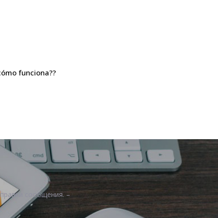
 cómo funciona??
тправки сообщения. –