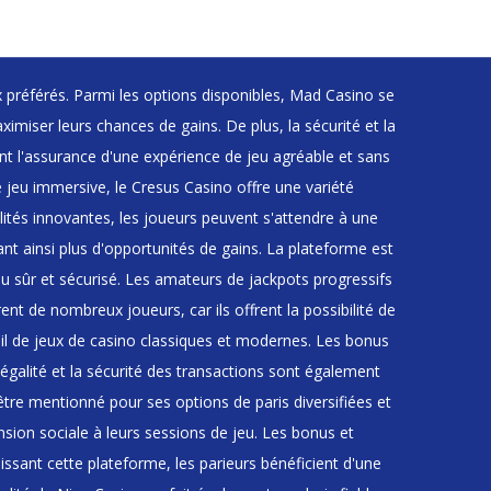
x préférés. Parmi les options disponibles, Mad Casino se
miser leurs chances de gains. De plus, la sécurité et la
 ont l'assurance d'une expérience de jeu agréable et sans
 jeu immersive, le Cresus Casino offre une variété
ités innovantes, les joueurs peuvent s'attendre à une
t ainsi plus d'opportunités de gains. La plateforme est
u sûr et sécurisé. Les amateurs de jackpots progressifs
t de nombreux joueurs, car ils offrent la possibilité de
il de jeux de casino classiques et modernes. Les bonus
égalité et la sécurité des transactions sont également
'être mentionné pour ses options de paris diversifiées et
nsion sociale à leurs sessions de jeu. Les bonus et
ssant cette plateforme, les parieurs bénéficient d'une