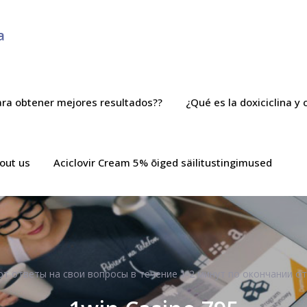
a
ara obtener mejores resultados??
¿Qué es la doxiciclina y
out us
Aciclovir Cream 5% õiged säilitustingimused
т ответы на свои вопросы в течение 1-2 минут по окончании о