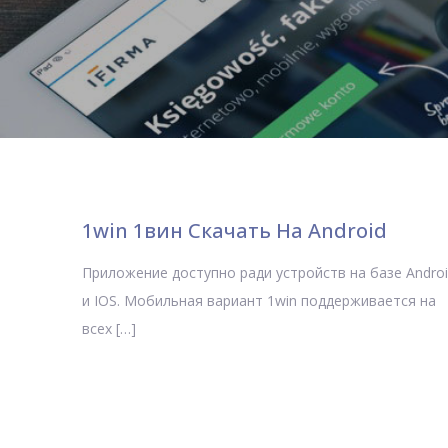
1win 1вин Скачать На Android
Приложение доступно ради устройств на базе Andro
и IOS. Мобильная вариант 1win поддерживается на
всех […]