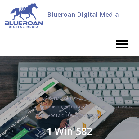
Skip
to
Blueroan Digital Media
content
Это легальный букмекер и лицензионное казино с
качественной службой поддержки и выгодной программой
лояльности с целью геймеров. –
1 Win 582