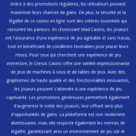
Grâce à des promotions régulières, les utilisateurs peuvent
maximiser leurs chances de gains. De plus, la sécurité et la
légalité de ce casino en ligne sont des critères essentiels qui
rassurent les parieurs. En choisissant Mad Casino, les joueurs
ont l'assurance d'une expérience de jeu agréable et sans tracas,
tout en bénéficiant de conditions favorables pour placer leurs
mises. Pour ceux qui cherchent une expérience de jeu
immersive, le Cresus Casino offre une variété impressionnante
de jeux de machines à sous et de tables de jeux. Avec des
graphismes de haute qualité et des fonctionnalités innovantes,
les joueurs peuvent s'attendre à une expérience de jeu
captivante. Les promotions généreuses permettent également
d'augmenter le solde des joueurs, leur offrant ainsi plus
d'opportunités de gains. La plateforme est non seulement
divertissante, mais elle respecte également les normes de
légalité, garantissant ainsi un environnement de jeu sûr et