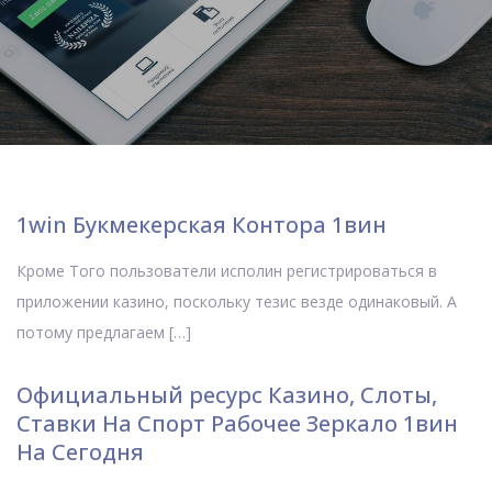
1win Букмекерская Контора 1вин
Кроме Того пользователи исполин регистрироваться в
приложении казино, поскольку тезис везде одинаковый. А
потому предлагаем […]
Официальный ресурс Казино, Слоты,
Ставки На Спорт Рабочее Зеркало 1вин
На Сегодня