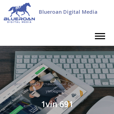
Skip
to
Blueroan Digital Media
content
Далее откройте установочный файл и согласитесь
условиями. –
1vin 691