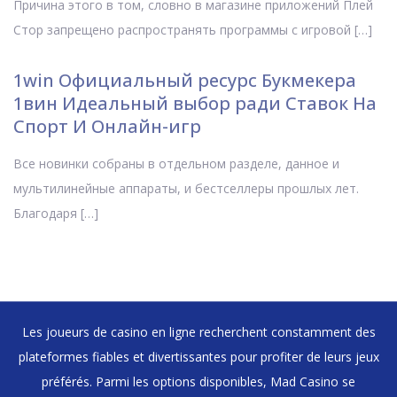
Причина этого в том, словно в магазине приложений Плей
Стор запрещено распространять программы с игровой […]
1win Официальный ресурс Букмекера
1вин Идеальный выбор ради Ставок На
Спорт И Онлайн-игр
Все новинки собраны в отдельном разделе, данное и
мультилинейные аппараты, и бестселлеры прошлых лет.
Благодаря […]
Les joueurs de casino en ligne recherchent constamment des
plateformes fiables et divertissantes pour profiter de leurs jeux
préférés. Parmi les options disponibles, Mad Casino se