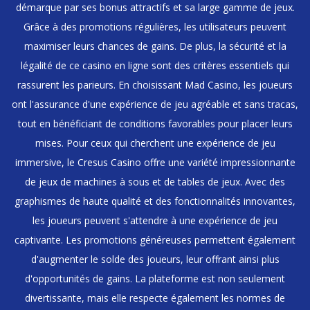
démarque par ses bonus attractifs et sa large gamme de jeux.
Grâce à des promotions régulières, les utilisateurs peuvent
maximiser leurs chances de gains. De plus, la sécurité et la
légalité de ce casino en ligne sont des critères essentiels qui
rassurent les parieurs. En choisissant Mad Casino, les joueurs
ont l'assurance d'une expérience de jeu agréable et sans tracas,
tout en bénéficiant de conditions favorables pour placer leurs
mises. Pour ceux qui cherchent une expérience de jeu
immersive, le Cresus Casino offre une variété impressionnante
de jeux de machines à sous et de tables de jeux. Avec des
graphismes de haute qualité et des fonctionnalités innovantes,
les joueurs peuvent s'attendre à une expérience de jeu
captivante. Les promotions généreuses permettent également
d'augmenter le solde des joueurs, leur offrant ainsi plus
d'opportunités de gains. La plateforme est non seulement
divertissante, mais elle respecte également les normes de