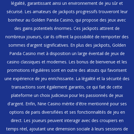
légalité, garantissant ainsi un environnement de jeu sûr et
sécurisé. Les amateurs de jackpots progressifs trouveront leur
bonheur au Golden Panda Casino, qui propose des jeux avec
des gains potentiels énormes. Ces jackpots attirent de
nombreux joueurs, car ils offrent la possibilité de remporter des
sommes d'argent significatives. En plus des jackpots, Golden
Panda Casino met à disposition un large éventail de jeux de
casino classiques et modernes. Les bonus de bienvenue et les
promotions régulières sont en outre des atouts qui favorisent
une expérience de jeu enrichissante. La légalité et la sécurité des
transactions sont également garantis, ce qui fait de cette
plateforme un choix judicieux pour les passionnés de jeux
d'argent. Enfin, Nine Casino mérite d'être mentionné pour ses
options de paris diversifiées et ses fonctionnalités de jeu en
direct. Les joueurs peuvent interagir avec des croupiers en
temps réel, ajoutant une dimension sociale à leurs sessions de