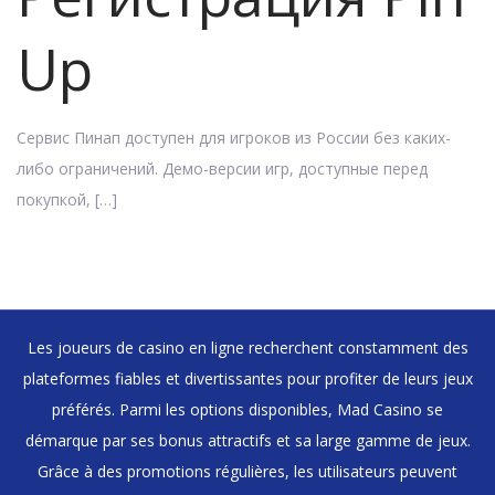
Up
Сервис Пинап доступен для игроков из России без каких-
либо ограничений. Демо-версии игр, доступные перед
покупкой, […]
Les joueurs de casino en ligne recherchent constamment des
plateformes fiables et divertissantes pour profiter de leurs jeux
préférés. Parmi les options disponibles, Mad Casino se
démarque par ses bonus attractifs et sa large gamme de jeux.
Grâce à des promotions régulières, les utilisateurs peuvent