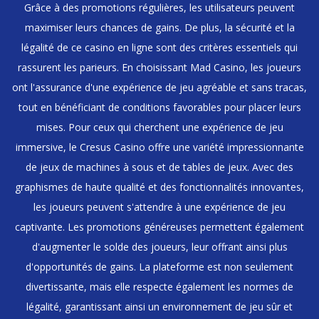
Grâce à des promotions régulières, les utilisateurs peuvent
maximiser leurs chances de gains. De plus, la sécurité et la
légalité de ce casino en ligne sont des critères essentiels qui
rassurent les parieurs. En choisissant Mad Casino, les joueurs
ont l'assurance d'une expérience de jeu agréable et sans tracas,
tout en bénéficiant de conditions favorables pour placer leurs
mises. Pour ceux qui cherchent une expérience de jeu
immersive, le Cresus Casino offre une variété impressionnante
de jeux de machines à sous et de tables de jeux. Avec des
graphismes de haute qualité et des fonctionnalités innovantes,
les joueurs peuvent s'attendre à une expérience de jeu
captivante. Les promotions généreuses permettent également
d'augmenter le solde des joueurs, leur offrant ainsi plus
d'opportunités de gains. La plateforme est non seulement
divertissante, mais elle respecte également les normes de
légalité, garantissant ainsi un environnement de jeu sûr et