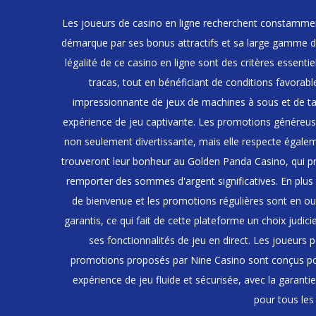
Les joueurs de casino en ligne recherchent constamment 
démarque par ses bonus attractifs et sa large gamme de 
légalité de ce casino en ligne sont des critères essenti
tracas, tout en bénéficiant de conditions favorab
impressionnante de jeux de machines à sous et de tab
expérience de jeu captivante. Les promotions généreuse
non seulement divertissante, mais elle respecte égalem
trouveront leur bonheur au Golden Panda Casino, qui pro
remporter des sommes d'argent significatives. En plus
de bienvenue et les promotions régulières sont en out
garantis, ce qui fait de cette plateforme un choix judic
ses fonctionnalités de jeu en direct. Les joueurs 
promotions proposés par Nine Casino sont conçus pour 
expérience de jeu fluide et sécurisée, avec la garant
pour tous les