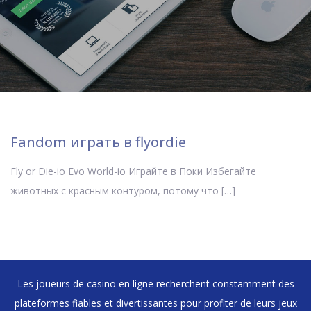
Fandom играть в flyordie
Fly or Die-io Evo World-io Играйте в Поки Избегайте
животных с красным контуром, потому что […]
Les joueurs de casino en ligne recherchent constamment des
plateformes fiables et divertissantes pour profiter de leurs jeux