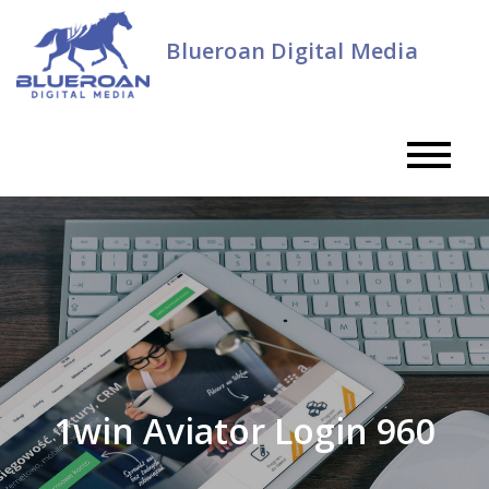
Skip
to
Blueroan Digital Media
content
–
1win Aviator Login 960