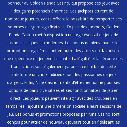
bonheur au Golden Panda Casino, qui propose des jeux avec
des gains potentiels énormes. Ces jackpots attirent de
nombreux joueurs, car ils offrent la possibilité de remporter des
sommes d'argent significatives. En plus des jackpots, Golden
Panda Casino met à disposition un large éventail de jeux de
casino classiques et modernes. Les bonus de bienvenue et les
promotions régulières sont en outre des atouts qui favorisent
une expérience de jeu enrichissante. La légalité et la sécurité des
transactions sont également garantis, ce qui fait de cette
plateforme un choix judicieux pour les passionnés de jeux
d'argent. Enfin, Nine Casino mérite d'être mentionné pour ses
options de paris diversifiées et ses fonctionnalités de jeu en
direct. Les joueurs peuvent interagir avec des croupiers en
temps réel, ajoutant une dimension sociale à leurs sessions de
jeu. Les bonus et promotions proposés par Nine Casino sont
conçus pour attirer de nouveaux joueurs tout en fidélisant les