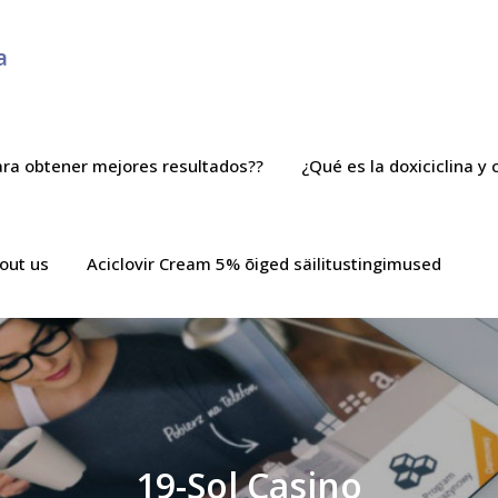
a
ara obtener mejores resultados??
¿Qué es la doxiciclina y
out us
Aciclovir Cream 5% õiged säilitustingimused
19-Sol Casino