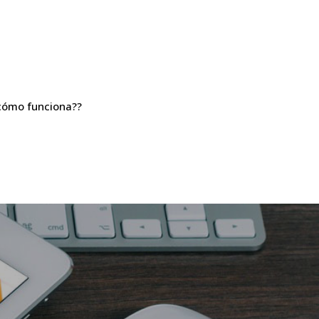
 cómo funciona??