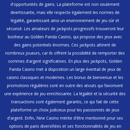
d'opportunités de gains. La plateforme est non seulement
divertissante, mais elle respecte également les normes de
légalité, garantissant ainsi un environnement de jeu sûr et
sécurisé. Les amateurs de jackpots progressifs trouveront leur
bonheur au Golden Panda Casino, qui propose des jeux avec
des gains potentiels énormes. Ces jackpots attirent de
nombreux joueurs, car ils offrent la possibilité de remporter des
sommes d'argent significatives. En plus des jackpots, Golden
Panda Casino met à disposition un large éventail de jeux de
casino classiques et modernes. Les bonus de bienvenue et les
promotions régulières sont en outre des atouts qui favorisent
une expérience de jeu enrichissante. La légalité et la sécurité des
transactions sont également garantis, ce qui fait de cette
plateforme un choix judicieux pour les passionnés de jeux
d'argent. Enfin, Nine Casino mérite d'être mentionné pour ses
options de paris diversifiées et ses fonctionnalités de jeu en