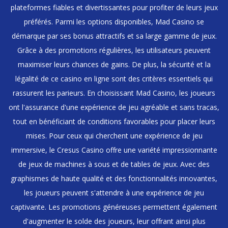
plateformes fiables et divertissantes pour profiter de leurs jeux
préférés. Parmi les options disponibles, Mad Casino se
démarque par ses bonus attractifs et sa large gamme de jeux.
Grâce à des promotions régulières, les utilisateurs peuvent
maximiser leurs chances de gains. De plus, la sécurité et la
légalité de ce casino en ligne sont des critères essentiels qui
rassurent les parieurs. En choisissant Mad Casino, les joueurs
ont l'assurance d'une expérience de jeu agréable et sans tracas,
tout en bénéficiant de conditions favorables pour placer leurs
mises. Pour ceux qui cherchent une expérience de jeu
immersive, le Cresus Casino offre une variété impressionnante
de jeux de machines à sous et de tables de jeux. Avec des
graphismes de haute qualité et des fonctionnalités innovantes,
les joueurs peuvent s'attendre à une expérience de jeu
captivante. Les promotions généreuses permettent également
d'augmenter le solde des joueurs, leur offrant ainsi plus