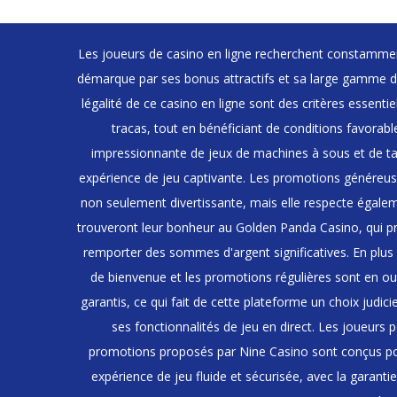
Les joueurs de casino en ligne recherchent constamment 
démarque par ses bonus attractifs et sa large gamme de 
légalité de ce casino en ligne sont des critères essenti
tracas, tout en bénéficiant de conditions favorab
impressionnante de jeux de machines à sous et de tab
expérience de jeu captivante. Les promotions généreuse
non seulement divertissante, mais elle respecte égalem
trouveront leur bonheur au Golden Panda Casino, qui pro
remporter des sommes d'argent significatives. En plus
de bienvenue et les promotions régulières sont en out
garantis, ce qui fait de cette plateforme un choix judic
ses fonctionnalités de jeu en direct. Les joueurs 
promotions proposés par Nine Casino sont conçus pour 
expérience de jeu fluide et sécurisée, avec la garant