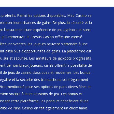
x préférés. Parmi les options disponibles, Mad Casino se
miser leurs chances de gains. De plus, la sécurité et la
 ont l'assurance d'une expérience de jeu agréable et sans
 jeu immersive, le Cresus Casino offre une variété
ités innovantes, les joueurs peuvent s'attendre à une
t ainsi plus d'opportunités de gains. La plateforme est
u sûr et sécurisé. Les amateurs de jackpots progressifs
t de nombreux joueurs, car ils offrent la possibilité de
il de jeux de casino classiques et modernes. Les bonus
égalité et la sécurité des transactions sont également
'être mentionné pour ses options de paris diversifiées et
nsion sociale à leurs sessions de jeu. Les bonus et
ssant cette plateforme, les parieurs bénéficient d'une
alité de Nine Casino en fait également un choix fiable