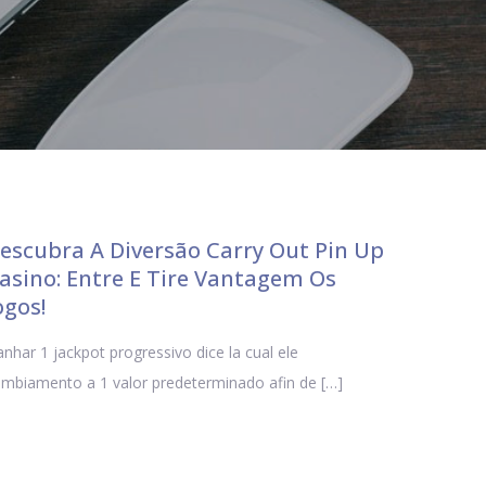
escubra A Diversão Carry Out Pin Up
asino: Entre E Tire Vantagem Os
ogos!
nhar 1 jackpot progressivo dice la cual ele
mbiamento a 1 valor predeterminado afin de […]