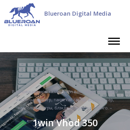
Skip
to
Blueroan Digital Media
content
В инновационном казино 1Win вам найдете большой
альтернатива игр, таких как слоты, видео-покер,
настольные игры, блэкджек, рулетка и бинго. –
1win Vhod 350