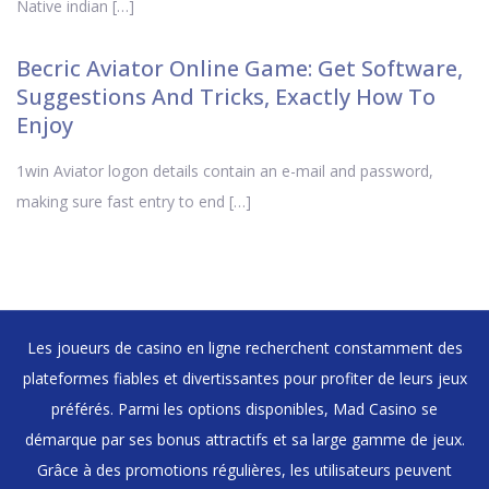
Native indian […]
Becric Aviator Online Game: Get Software,
Suggestions And Tricks, Exactly How To
Enjoy
1win Aviator logon details contain an e-mail and password,
making sure fast entry to end […]
Les joueurs de casino en ligne recherchent constamment des
plateformes fiables et divertissantes pour profiter de leurs jeux
préférés. Parmi les options disponibles, Mad Casino se
démarque par ses bonus attractifs et sa large gamme de jeux.
Grâce à des promotions régulières, les utilisateurs peuvent