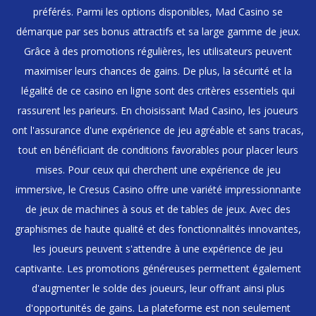
préférés. Parmi les options disponibles, Mad Casino se
démarque par ses bonus attractifs et sa large gamme de jeux.
Grâce à des promotions régulières, les utilisateurs peuvent
maximiser leurs chances de gains. De plus, la sécurité et la
légalité de ce casino en ligne sont des critères essentiels qui
rassurent les parieurs. En choisissant Mad Casino, les joueurs
ont l'assurance d'une expérience de jeu agréable et sans tracas,
tout en bénéficiant de conditions favorables pour placer leurs
mises. Pour ceux qui cherchent une expérience de jeu
immersive, le Cresus Casino offre une variété impressionnante
de jeux de machines à sous et de tables de jeux. Avec des
graphismes de haute qualité et des fonctionnalités innovantes,
les joueurs peuvent s'attendre à une expérience de jeu
captivante. Les promotions généreuses permettent également
d'augmenter le solde des joueurs, leur offrant ainsi plus
d'opportunités de gains. La plateforme est non seulement