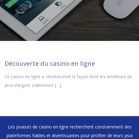
Découverte du casino en ligne
Le casino en ligne a révolutionné la façon dont les amateurs de
jeux d’argent s’adonnent […]
Les joueurs de casino en ligne recherchent constamment des
plateformes fiables et divertissantes pour profiter de leurs jeux