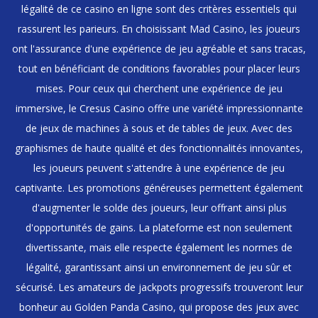
légalité de ce casino en ligne sont des critères essentiels qui
rassurent les parieurs. En choisissant Mad Casino, les joueurs
ont l'assurance d'une expérience de jeu agréable et sans tracas,
tout en bénéficiant de conditions favorables pour placer leurs
mises. Pour ceux qui cherchent une expérience de jeu
immersive, le Cresus Casino offre une variété impressionnante
de jeux de machines à sous et de tables de jeux. Avec des
graphismes de haute qualité et des fonctionnalités innovantes,
les joueurs peuvent s'attendre à une expérience de jeu
captivante. Les promotions généreuses permettent également
d'augmenter le solde des joueurs, leur offrant ainsi plus
d'opportunités de gains. La plateforme est non seulement
divertissante, mais elle respecte également les normes de
légalité, garantissant ainsi un environnement de jeu sûr et
sécurisé. Les amateurs de jackpots progressifs trouveront leur
bonheur au Golden Panda Casino, qui propose des jeux avec