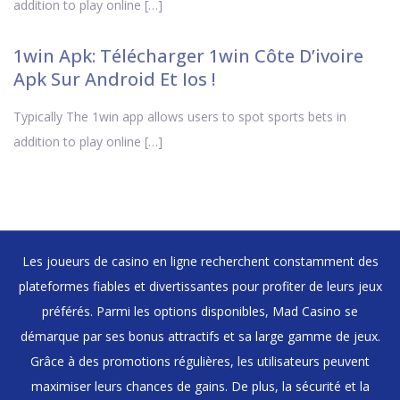
addition to play online […]
1win Apk: Télécharger 1win Côte D’ivoire
Apk Sur Android Et Ios !
Typically The 1win app allows users to spot sports bets in
addition to play online […]
Les joueurs de casino en ligne recherchent constamment des
plateformes fiables et divertissantes pour profiter de leurs jeux
préférés. Parmi les options disponibles, Mad Casino se
démarque par ses bonus attractifs et sa large gamme de jeux.
Grâce à des promotions régulières, les utilisateurs peuvent
maximiser leurs chances de gains. De plus, la sécurité et la