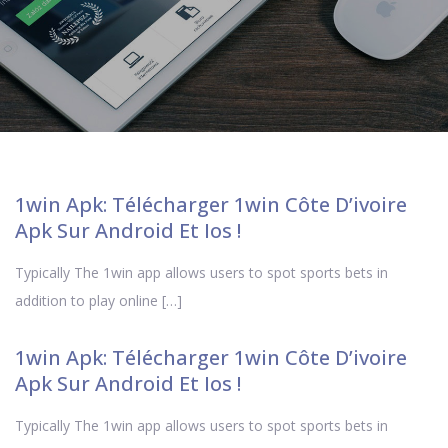
1win Apk: Télécharger 1win Côte D’ivoire
Apk Sur Android Et Ios !
Typically The 1win app allows users to spot sports bets in
addition to play online […]
1win Apk: Télécharger 1win Côte D’ivoire
Apk Sur Android Et Ios !
Typically The 1win app allows users to spot sports bets in