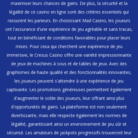
maximiser leurs chances de gains. De plus, la sécurité et la
légalité de ce casino en ligne sont des critères essentiels qui
rassurent les parieurs. En choisissant Mad Casino, les joueurs
ont l'assurance d'une expérience de jeu agréable et sans tracas,
tout en bénéficiant de conditions favorables pour placer leurs
mises. Pour ceux qui cherchent une expérience de jeu
immersive, le Cresus Casino offre une variété impressionnante
de jeux de machines à sous et de tables de jeux. Avec des
graphismes de haute qualité et des fonctionnalités innovantes,
les joueurs peuvent s'attendre à une expérience de jeu
captivante. Les promotions généreuses permettent également
d'augmenter le solde des joueurs, leur offrant ainsi plus
d'opportunités de gains. La plateforme est non seulement
divertissante, mais elle respecte également les normes de
légalité, garantissant ainsi un environnement de jeu sûr et
sécurisé. Les amateurs de jackpots progressifs trouveront leur