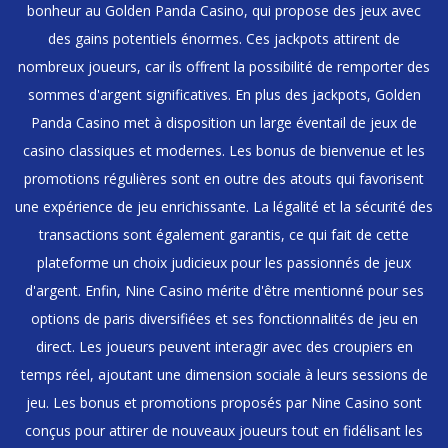
bonheur au Golden Panda Casino, qui propose des jeux avec
des gains potentiels énormes. Ces jackpots attirent de
nombreux joueurs, car ils offrent la possibilité de remporter des
sommes d'argent significatives. En plus des jackpots, Golden
Panda Casino met à disposition un large éventail de jeux de
casino classiques et modernes. Les bonus de bienvenue et les
promotions régulières sont en outre des atouts qui favorisent
une expérience de jeu enrichissante. La légalité et la sécurité des
transactions sont également garantis, ce qui fait de cette
plateforme un choix judicieux pour les passionnés de jeux
d'argent. Enfin, Nine Casino mérite d'être mentionné pour ses
options de paris diversifiées et ses fonctionnalités de jeu en
direct. Les joueurs peuvent interagir avec des croupiers en
temps réel, ajoutant une dimension sociale à leurs sessions de
jeu. Les bonus et promotions proposés par Nine Casino sont
conçus pour attirer de nouveaux joueurs tout en fidélisant les