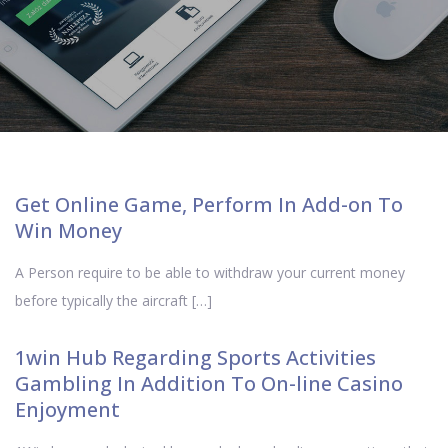
Get Online Game, Perform In Add-on To
Win Money
A Person require to be able to withdraw your current money
before typically the aircraft […]
1win Hub Regarding Sports Activities
Gambling In Addition To On-line Casino
Enjoyment