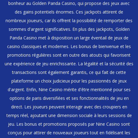
bonheur au Golden Panda Casino, qui propose des jeux avec
des gains potentiels énormes. Ces jackpots attirent de
nombreux joueurs, car ils offrent la possibilité de remporter des
sommes d'argent significatives. En plus des jackpots, Golden
Panda Casino met à disposition un large éventail de jeux de
casino classiques et modernes. Les bonus de bienvenue et les
promotions régulières sont en outre des atouts qui favorisent
une expérience de jeu enrichissante. La légalité et la sécurité des
transactions sont également garantis, ce qui fait de cette
plateforme un choix judicieux pour les passionnés de jeux
d'argent. Enfin, Nine Casino mérite d'être mentionné pour ses
options de paris diversifiées et ses fonctionnalités de jeu en
direct. Les joueurs peuvent interagir avec des croupiers en
temps réel, ajoutant une dimension sociale à leurs sessions de
jeu. Les bonus et promotions proposés par Nine Casino sont
conçus pour attirer de nouveaux joueurs tout en fidélisant les