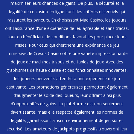
maximiser leurs chances de gains. De plus, la sécurité et la
légalité de ce casino en ligne sont des critères essentiels qui
rassurent les parieurs. En choisissant Mad Casino, les joueurs
ont l'assurance d'une expérience de jeu agréable et sans tracas,
tout en bénéficiant de conditions favorables pour placer leurs
mises. Pour ceux qui cherchent une expérience de jeu
immersive, le Cresus Casino offre une variété impressionnante
de jeux de machines à sous et de tables de jeux. Avec des
graphismes de haute qualité et des fonctionnalités innovantes,
les joueurs peuvent s'attendre à une expérience de jeu
captivante. Les promotions généreuses permettent également
d'augmenter le solde des joueurs, leur offrant ainsi plus
d'opportunités de gains. La plateforme est non seulement
divertissante, mais elle respecte également les normes de
légalité, garantissant ainsi un environnement de jeu sûr et
sécurisé. Les amateurs de jackpots progressifs trouveront leur