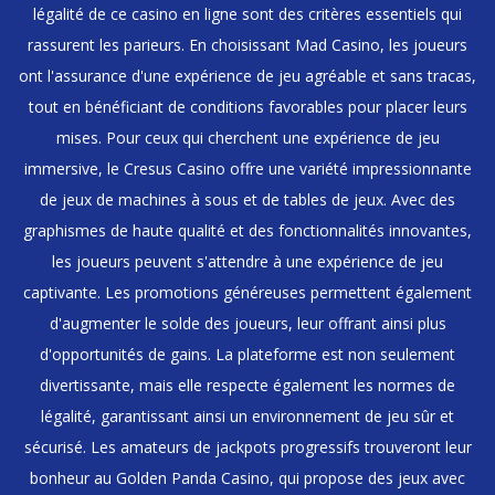
légalité de ce casino en ligne sont des critères essentiels qui
rassurent les parieurs. En choisissant Mad Casino, les joueurs
ont l'assurance d'une expérience de jeu agréable et sans tracas,
tout en bénéficiant de conditions favorables pour placer leurs
mises. Pour ceux qui cherchent une expérience de jeu
immersive, le Cresus Casino offre une variété impressionnante
de jeux de machines à sous et de tables de jeux. Avec des
graphismes de haute qualité et des fonctionnalités innovantes,
les joueurs peuvent s'attendre à une expérience de jeu
captivante. Les promotions généreuses permettent également
d'augmenter le solde des joueurs, leur offrant ainsi plus
d'opportunités de gains. La plateforme est non seulement
divertissante, mais elle respecte également les normes de
légalité, garantissant ainsi un environnement de jeu sûr et
sécurisé. Les amateurs de jackpots progressifs trouveront leur
bonheur au Golden Panda Casino, qui propose des jeux avec