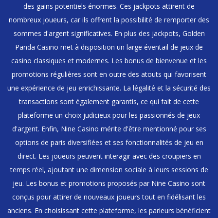
des gains potentiels énormes. Ces jackpots attirent de
nombreux joueurs, car ils offrent la possibilité de remporter des
sommes d'argent significatives. En plus des jackpots, Golden
Panda Casino met à disposition un large éventail de jeux de
casino classiques et modernes. Les bonus de bienvenue et les
promotions régulières sont en outre des atouts qui favorisent
une expérience de jeu enrichissante. La légalité et la sécurité des
transactions sont également garantis, ce qui fait de cette
plateforme un choix judicieux pour les passionnés de jeux
d'argent. Enfin, Nine Casino mérite d'être mentionné pour ses
options de paris diversifiées et ses fonctionnalités de jeu en
direct. Les joueurs peuvent interagir avec des croupiers en
temps réel, ajoutant une dimension sociale à leurs sessions de
jeu. Les bonus et promotions proposés par Nine Casino sont
conçus pour attirer de nouveaux joueurs tout en fidélisant les
anciens. En choisissant cette plateforme, les parieurs bénéficient