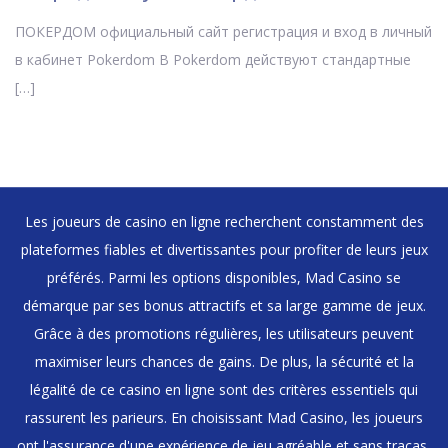
ПОКЕРДОМ официальный сайт регистрация и вход в личный
в кабинет Pokerdom В Pokerdom действуют стандартные
[…]
Les joueurs de casino en ligne recherchent constamment des
plateformes fiables et divertissantes pour profiter de leurs jeux
préférés. Parmi les options disponibles, Mad Casino se
démarque par ses bonus attractifs et sa large gamme de jeux.
Grâce à des promotions régulières, les utilisateurs peuvent
maximiser leurs chances de gains. De plus, la sécurité et la
légalité de ce casino en ligne sont des critères essentiels qui
rassurent les parieurs. En choisissant Mad Casino, les joueurs
ont l'assurance d'une expérience de jeu agréable et sans tracas,