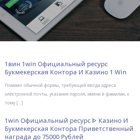
1вин 1win Официальный ресурс ️
Букмекерская Контора И Казино 1 Win
Помимо обычной формы, требующей ввода адреса
электронной почты, указания пароля, имени и фамилии, к
тому […]
1win Официальный ресурс ᐈ Казино И
Букмекерская Контора Приветственный
награда до 75000 Рублей