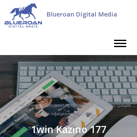
Skip
to
Blueroan Digital Media
content
С Целью основания использования услуг букмекерской
конторы 1Вин, необходимо пройти процедуру регистрации
на их официальном сайте. –
1win Kazino 177