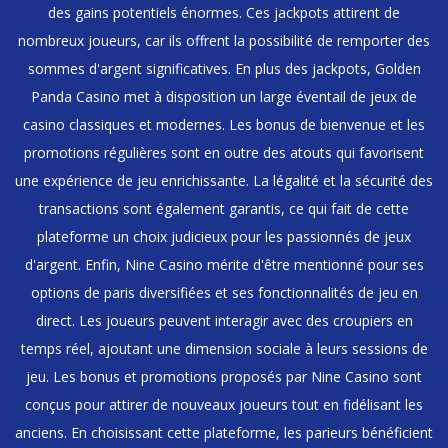
des gains potentiels énormes. Ces jackpots attirent de
nombreux joueurs, car ils offrent la possibilité de remporter des
sommes d'argent significatives. En plus des jackpots, Golden
Panda Casino met à disposition un large éventail de jeux de
casino classiques et modernes. Les bonus de bienvenue et les
promotions régulières sont en outre des atouts qui favorisent
une expérience de jeu enrichissante. La légalité et la sécurité des
transactions sont également garantis, ce qui fait de cette
plateforme un choix judicieux pour les passionnés de jeux
d'argent. Enfin, Nine Casino mérite d'être mentionné pour ses
options de paris diversifiées et ses fonctionnalités de jeu en
direct. Les joueurs peuvent interagir avec des croupiers en
temps réel, ajoutant une dimension sociale à leurs sessions de
jeu. Les bonus et promotions proposés par Nine Casino sont
conçus pour attirer de nouveaux joueurs tout en fidélisant les
anciens. En choisissant cette plateforme, les parieurs bénéficient