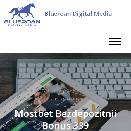
Skip
to
Blueroan Digital Media
content
Наречие местоимение- можете делать ставки на
спортивные события до матча и по ходу игры. –
Mostbet Bezdepozitnii
Bonus 339