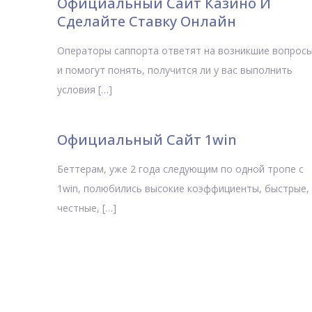
Официальный Сайт Казино И
Сделайте Ставку Онлайн
Операторы саппорта ответят на возникшие вопрос
и помогут понять, получится ли у вас выполнить
условия […]
Официальный Сайт 1win
Беттерам, уже 2 года следующим по одной тропе с
1win, полюбились высокие коэффициенты, быстрые,
честные, […]