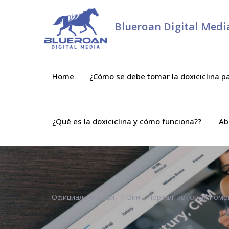
Skip
to
Blueroan Digital Medi
content
Home
¿Cómo se debe tomar la doxiciclina p
¿Qué es la doxiciclina y cómo funciona??
Ab
Официальный сайт 1 Вин – портал, который помо