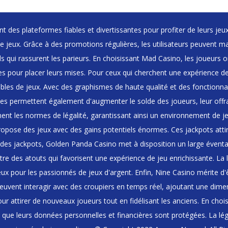
des plateformes fiables et divertissantes pour profiter de leurs jeu
jeux. Grâce à des promotions régulières, les utilisateurs peuvent maxi
els qui rassurent les parieurs. En choisissant Mad Casino, les joueurs
les pour placer leurs mises. Pour ceux qui cherchent une expérience de
les de jeux. Avec des graphismes de haute qualité et des fonctionnal
s permettent également d'augmenter le solde des joueurs, leur offran
ent les normes de légalité, garantissant ainsi un environnement de je
pose des jeux avec des gains potentiels énormes. Ces jackpots attiren
 des jackpots, Golden Panda Casino met à disposition un large éventa
re des atouts qui favorisent une expérience de jeu enrichissante. La l
ieux pour les passionnés de jeux d'argent. Enfin, Nine Casino mérite d
peuvent interagir avec des croupiers en temps réel, ajoutant une dime
attirer de nouveaux joueurs tout en fidélisant les anciens. En choisi
ie que leurs données personnelles et financières sont protégées. La lég