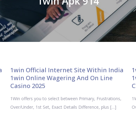
1win Apk 914
a
1win Official Internet Site Within India
1
1win Online Wagering And On Line
1
Casino 2025
C
1Win offers you to select between Primary, Frustrations,
1W
Over/Under, 1st Set, Exact Details Difference, plus […]
Ov