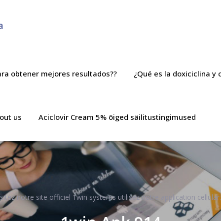
a
ara obtener mejores resultados??
¿Qué es la doxiciclina y
out us
Aciclovir Cream 5% õiged säilitustingimused
isitez notre site officiel 1win systems utilisez notre application cellular.