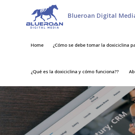
Skip
to
Blueroan Digital Medi
content
Home
¿Cómo se debe tomar la doxiciclina p
¿Qué es la doxiciclina y cómo funciona??
Ab
V