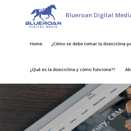
Skip
to
Blueroan Digital Medi
content
Home
¿Cómo se debe tomar la doxiciclina p
¿Qué es la doxiciclina y cómo funciona??
Ab