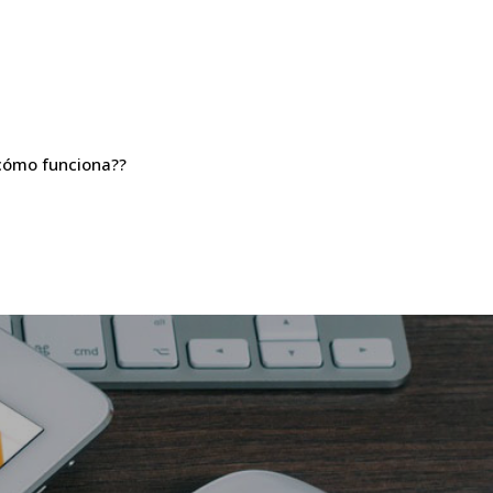
 cómo funciona??