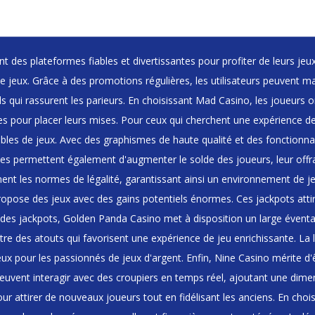
des plateformes fiables et divertissantes pour profiter de leurs jeu
jeux. Grâce à des promotions régulières, les utilisateurs peuvent maxi
els qui rassurent les parieurs. En choisissant Mad Casino, les joueurs
les pour placer leurs mises. Pour ceux qui cherchent une expérience de
les de jeux. Avec des graphismes de haute qualité et des fonctionnal
s permettent également d'augmenter le solde des joueurs, leur offran
ent les normes de légalité, garantissant ainsi un environnement de je
pose des jeux avec des gains potentiels énormes. Ces jackpots attiren
 des jackpots, Golden Panda Casino met à disposition un large éventa
re des atouts qui favorisent une expérience de jeu enrichissante. La l
ieux pour les passionnés de jeux d'argent. Enfin, Nine Casino mérite d
peuvent interagir avec des croupiers en temps réel, ajoutant une dime
attirer de nouveaux joueurs tout en fidélisant les anciens. En choisi