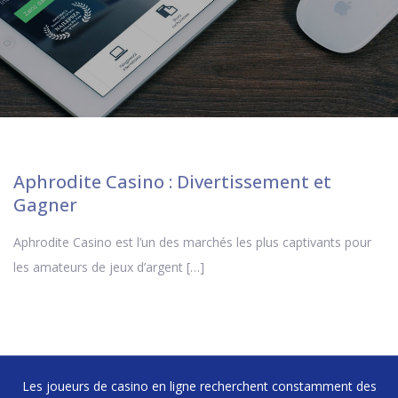
Aphrodite Casino : Divertissement et
Gagner
Aphrodite Casino est l’un des marchés les plus captivants pour
les amateurs de jeux d’argent […]
Les joueurs de casino en ligne recherchent constamment des