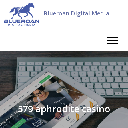
Skip
to
Blueroan Digital Media
content
579 aphrodite casino