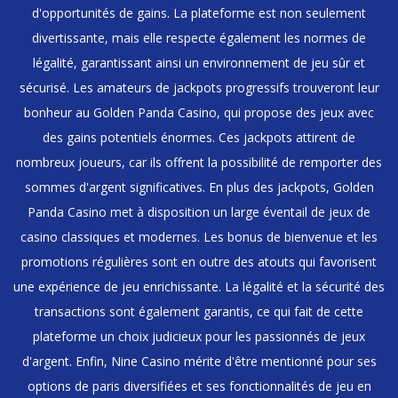
d'opportunités de gains. La plateforme est non seulement
divertissante, mais elle respecte également les normes de
légalité, garantissant ainsi un environnement de jeu sûr et
sécurisé. Les amateurs de jackpots progressifs trouveront leur
bonheur au Golden Panda Casino, qui propose des jeux avec
des gains potentiels énormes. Ces jackpots attirent de
nombreux joueurs, car ils offrent la possibilité de remporter des
sommes d'argent significatives. En plus des jackpots, Golden
Panda Casino met à disposition un large éventail de jeux de
casino classiques et modernes. Les bonus de bienvenue et les
promotions régulières sont en outre des atouts qui favorisent
une expérience de jeu enrichissante. La légalité et la sécurité des
transactions sont également garantis, ce qui fait de cette
plateforme un choix judicieux pour les passionnés de jeux
d'argent. Enfin, Nine Casino mérite d'être mentionné pour ses
options de paris diversifiées et ses fonctionnalités de jeu en