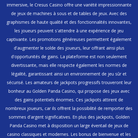
immersive, le Cresus Casino offre une variété impressionnante
de jeux de machines à sous et de tables de jeux. Avec des
graphismes de haute qualité et des fonctionnalités innovantes,
les joueurs peuvent s'attendre à une expérience de jeu
captivante. Les promotions généreuses permettent également
d'augmenter le solde des joueurs, leur offrant ainsi plus
d'opportunités de gains. La plateforme est non seulement
divertissante, mais elle respecte également les normes de
légalité, garantissant ainsi un environnement de jeu sûr et
sécurisé. Les amateurs de jackpots progressifs trouveront leur
bonheur au Golden Panda Casino, qui propose des jeux avec
des gains potentiels énormes. Ces jackpots attirent de
nombreux joueurs, car ils offrent la possibilité de remporter des
sommes d'argent significatives. En plus des jackpots, Golden
Panda Casino met à disposition un large éventail de jeux de
casino classiques et modernes. Les bonus de bienvenue et les