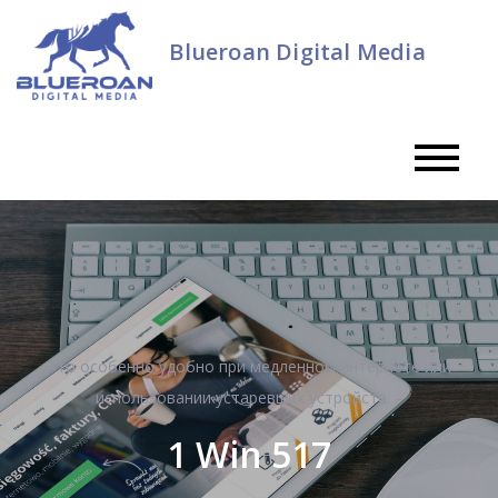
Skip
to
Blueroan Digital Media
content
Это особенно удобно при медленном интернете или
использовании устаревших устройств. –
1 Win 517