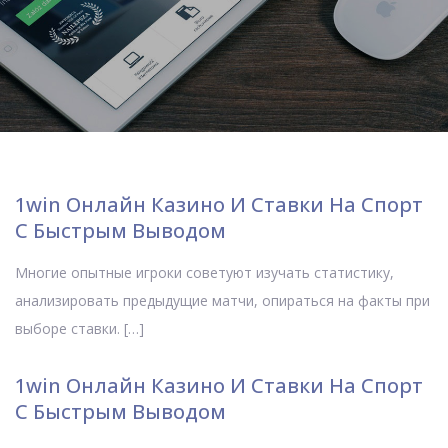
1win Онлайн Казино И Ставки На Спорт
С Быстрым Выводом
Многие опытные игроки советуют изучать статистику,
анализировать предыдущие матчи, опираться на факты при
выборе ставки. […]
1win Онлайн Казино И Ставки На Спорт
С Быстрым Выводом