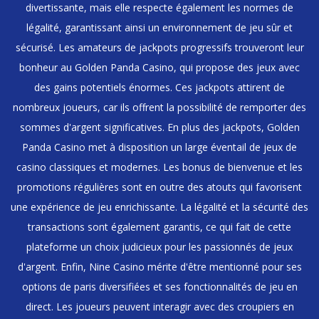
divertissante, mais elle respecte également les normes de
légalité, garantissant ainsi un environnement de jeu sûr et
sécurisé. Les amateurs de jackpots progressifs trouveront leur
bonheur au Golden Panda Casino, qui propose des jeux avec
des gains potentiels énormes. Ces jackpots attirent de
nombreux joueurs, car ils offrent la possibilité de remporter des
sommes d'argent significatives. En plus des jackpots, Golden
Panda Casino met à disposition un large éventail de jeux de
casino classiques et modernes. Les bonus de bienvenue et les
promotions régulières sont en outre des atouts qui favorisent
une expérience de jeu enrichissante. La légalité et la sécurité des
transactions sont également garantis, ce qui fait de cette
plateforme un choix judicieux pour les passionnés de jeux
d'argent. Enfin, Nine Casino mérite d'être mentionné pour ses
options de paris diversifiées et ses fonctionnalités de jeu en
direct. Les joueurs peuvent interagir avec des croupiers en