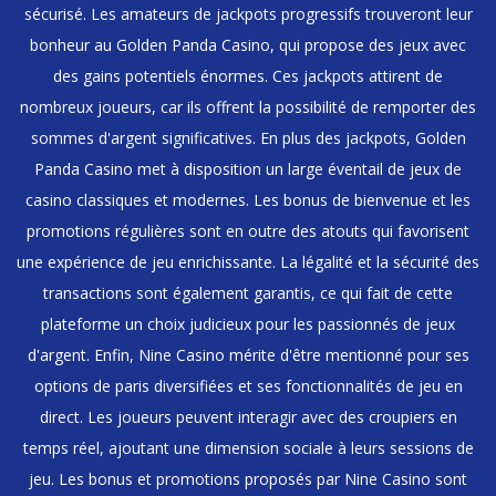
sécurisé. Les amateurs de jackpots progressifs trouveront leur
bonheur au Golden Panda Casino, qui propose des jeux avec
des gains potentiels énormes. Ces jackpots attirent de
nombreux joueurs, car ils offrent la possibilité de remporter des
sommes d'argent significatives. En plus des jackpots, Golden
Panda Casino met à disposition un large éventail de jeux de
casino classiques et modernes. Les bonus de bienvenue et les
promotions régulières sont en outre des atouts qui favorisent
une expérience de jeu enrichissante. La légalité et la sécurité des
transactions sont également garantis, ce qui fait de cette
plateforme un choix judicieux pour les passionnés de jeux
d'argent. Enfin, Nine Casino mérite d'être mentionné pour ses
options de paris diversifiées et ses fonctionnalités de jeu en
direct. Les joueurs peuvent interagir avec des croupiers en
temps réel, ajoutant une dimension sociale à leurs sessions de
jeu. Les bonus et promotions proposés par Nine Casino sont