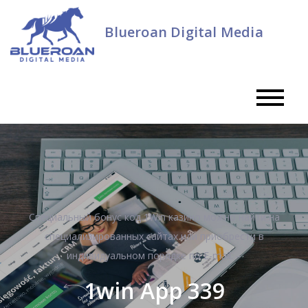
Skip
to
Blueroan Digital Media
content
Специальный бонус код 1Win казино можно найти на
специализированных сайтах или приобрести в
индивидуальном порядке по E-mail. –
1win App 339