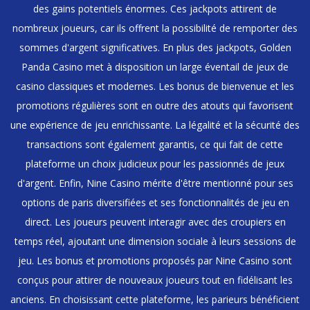
des gains potentiels énormes. Ces jackpots attirent de
nombreux joueurs, car ils offrent la possibilité de remporter des
sommes d'argent significatives. En plus des jackpots, Golden
Panda Casino met à disposition un large éventail de jeux de
casino classiques et modernes. Les bonus de bienvenue et les
promotions régulières sont en outre des atouts qui favorisent
une expérience de jeu enrichissante. La légalité et la sécurité des
transactions sont également garantis, ce qui fait de cette
plateforme un choix judicieux pour les passionnés de jeux
d'argent. Enfin, Nine Casino mérite d'être mentionné pour ses
options de paris diversifiées et ses fonctionnalités de jeu en
direct. Les joueurs peuvent interagir avec des croupiers en
temps réel, ajoutant une dimension sociale à leurs sessions de
jeu. Les bonus et promotions proposés par Nine Casino sont
conçus pour attirer de nouveaux joueurs tout en fidélisant les
anciens. En choisissant cette plateforme, les parieurs bénéficient