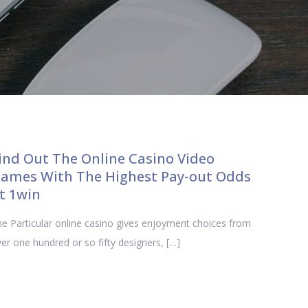
ind Out The Online Casino Video
ames With The Highest Pay-out Odds
t 1win
e Particular online casino gives enjoyment choices from
er one hundred or so fifty designers, […]