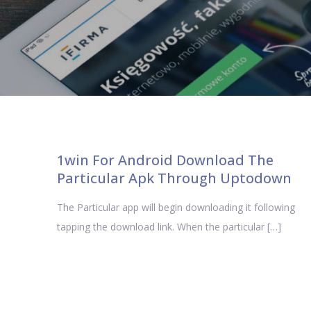
1win For Android Download The
Particular Apk Through Uptodown
The Particular app will begin downloading it following
tapping the download link. When the particular […]