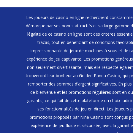
Les joueurs de casino en ligne recherchent constamment 
démarque par ses bonus attractifs et sa large gamme de 
légalité de ce casino en ligne sont des critères essenti
tracas, tout en bénéficiant de conditions favorab
impressionnante de jeux de machines à sous et de tab
expérience de jeu captivante. Les promotions généreuse
non seulement divertissante, mais elle respecte égalem
trouveront leur bonheur au Golden Panda Casino, qui pro
remporter des sommes d'argent significatives. En plus
de bienvenue et les promotions régulières sont en out
garantis, ce qui fait de cette plateforme un choix judic
ses fonctionnalités de jeu en direct. Les joueurs 
promotions proposés par Nine Casino sont conçus pour 
expérience de jeu fluide et sécurisée, avec la garant