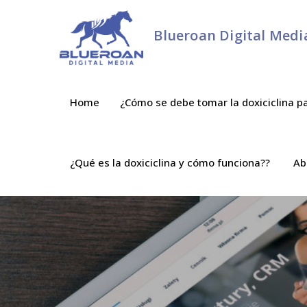
Skip
to
Blueroan Digital Medi
content
Home
¿Cómo se debe tomar la doxiciclina p
¿Qué es la doxiciclina y cómo funciona??
Ab