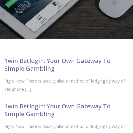
1win Betlogin: Your Own Gateway To
Simple Gambling
Right Now There is usually also a method of lodging by way of
cell phone […]
1win Betlogin: Your Own Gateway To
Simple Gambling
Right Now There is usually also a method of lodging by way of