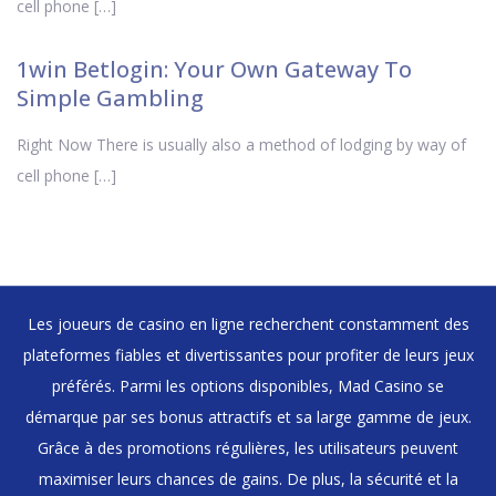
cell phone […]
1win Betlogin: Your Own Gateway To
Simple Gambling
Right Now There is usually also a method of lodging by way of
cell phone […]
Les joueurs de casino en ligne recherchent constamment des
plateformes fiables et divertissantes pour profiter de leurs jeux
préférés. Parmi les options disponibles, Mad Casino se
démarque par ses bonus attractifs et sa large gamme de jeux.
Grâce à des promotions régulières, les utilisateurs peuvent
maximiser leurs chances de gains. De plus, la sécurité et la