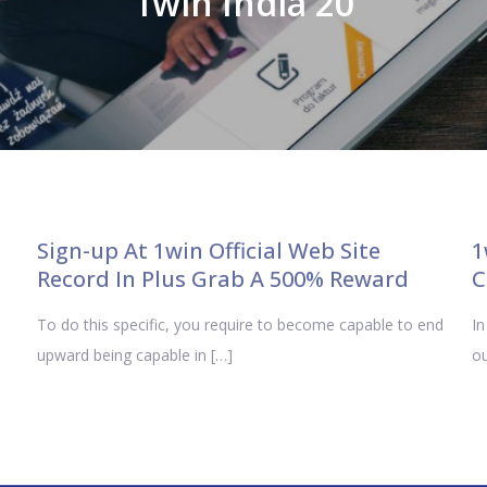
1win India 20
Sign-up At 1win Official Web Site
1
Record In Plus Grab A 500% Reward
C
To do this specific, you require to become capable to end
In
upward being capable in […]
o