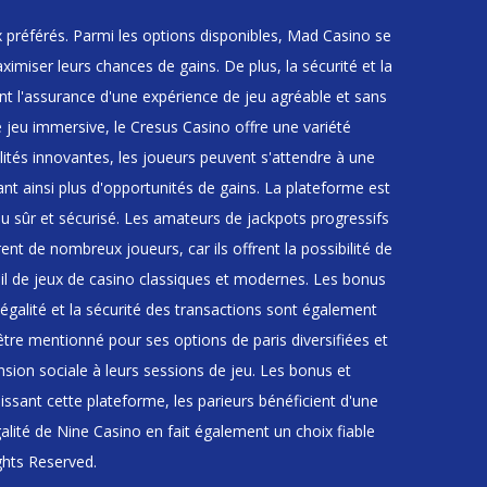
x préférés. Parmi les options disponibles, Mad Casino se
miser leurs chances de gains. De plus, la sécurité et la
 ont l'assurance d'une expérience de jeu agréable et sans
 jeu immersive, le Cresus Casino offre une variété
ités innovantes, les joueurs peuvent s'attendre à une
t ainsi plus d'opportunités de gains. La plateforme est
u sûr et sécurisé. Les amateurs de jackpots progressifs
t de nombreux joueurs, car ils offrent la possibilité de
il de jeux de casino classiques et modernes. Les bonus
égalité et la sécurité des transactions sont également
'être mentionné pour ses options de paris diversifiées et
nsion sociale à leurs sessions de jeu. Les bonus et
ssant cette plateforme, les parieurs bénéficient d'une
alité de Nine Casino en fait également un choix fiable
ghts Reserved.