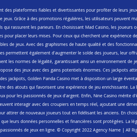
des plateformes fiables et divertissantes pour profiter de leurs jeu
jeux. Grâce à des promotions régulières, les utilisateurs peuvent maxi
els qui rassurent les parieurs. En choisissant Mad Casino, les joueurs
les pour placer leurs mises. Pour ceux qui cherchent une expérience de
les de jeux. Avec des graphismes de haute qualité et des fonctionnal
s permettent également d'augmenter le solde des joueurs, leur offran
ent les normes de légalité, garantissant ainsi un environnement de je
pose des jeux avec des gains potentiels énormes. Ces jackpots attiren
 des jackpots, Golden Panda Casino met à disposition un large éventa
re des atouts qui favorisent une expérience de jeu enrichissante. La l
ieux pour les passionnés de jeux d'argent. Enfin, Nine Casino mérite d
peuvent interagir avec des croupiers en temps réel, ajoutant une dime
attirer de nouveaux joueurs tout en fidélisant les anciens. En choisi
ie que leurs données personnelles et financières sont protégées. La lég
 passionnés de jeux en ligne. © Copyright 2022 Agency Name | All Ri