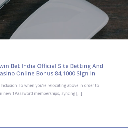
win Bet India Official Site Betting And
asino Online Bonus 84,1000 Sign In
 Inclusion To when you’re relocating above in order to
ur new 1Password memberships, syncing […]