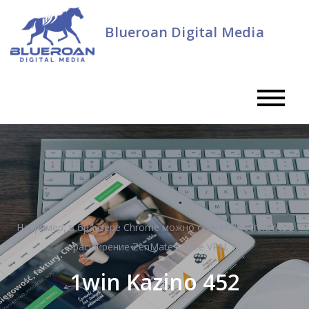
Skip
to
Blueroan Digital Media
content
Например, в браузере Chrome можно скачать бесплатное
расширение ZenMate – Free VPN. –
1win Kazino 452