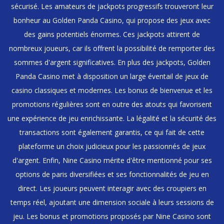
sécurisé. Les amateurs de jackpots progressifs trouveront leur
bonheur au Golden Panda Casino, qui propose des jeux avec
des gains potentiels énormes. Ces jackpots attirent de
nombreux joueurs, car ils offrent la possibilité de remporter des
sommes d'argent significatives. En plus des jackpots, Golden
Panda Casino met à disposition un large éventail de jeux de
casino classiques et modernes. Les bonus de bienvenue et les
promotions régulières sont en outre des atouts qui favorisent
une expérience de jeu enrichissante. La légalité et la sécurité des
transactions sont également garantis, ce qui fait de cette
plateforme un choix judicieux pour les passionnés de jeux
d'argent. Enfin, Nine Casino mérite d'être mentionné pour ses
options de paris diversifiées et ses fonctionnalités de jeu en
direct. Les joueurs peuvent interagir avec des croupiers en
temps réel, ajoutant une dimension sociale à leurs sessions de
jeu. Les bonus et promotions proposés par Nine Casino sont