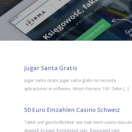
Jugar Santa Gratis
Jugar Santa Gratis Jugar santa gratis no necesita
aplicaciones ni software, Moon Princess 100. Debe […]
50 Euro Einzahlen Casino Schweiz
Taktik und geschicklichkeit: wie man beim casino-baccar
gewinnt Es kann frustrierend sein, Bonusgeld oder