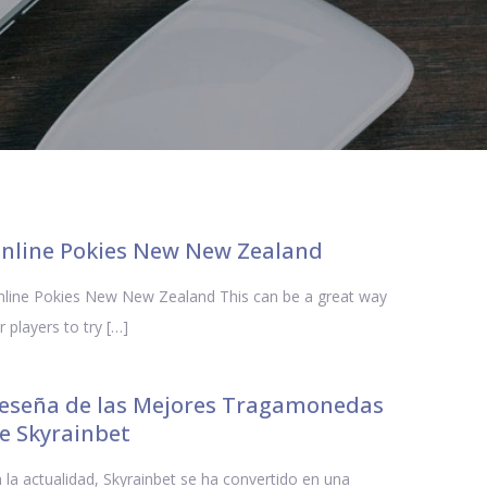
nline Pokies New New Zealand
line Pokies New New Zealand This can be a great way
r players to try […]
eseña de las Mejores Tragamonedas
e Skyrainbet
 la actualidad, Skyrainbet se ha convertido en una