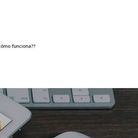
 cómo funciona??