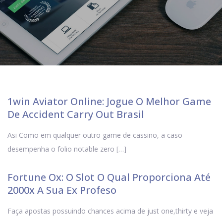
1win Aviator Online: Jogue O Melhor Game
De Accident Carry Out Brasil
Asi Como em qualquer outro game de cassino, a caso
desempenha o folio notable zero […]
Fortune Ox: O Slot O Qual Proporciona Até
2000x A Sua Ex Profeso
Faça apostas possuindo chances acima de just one,thirty e veja