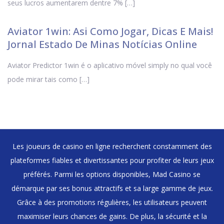
seus lucros aumentarem dentre 7% […]
Aviator 1win: Asi Como Jogar, Dicas E Mais!
Jornal Estado De Minas Notícias Online
Aviator Predictor 1win é o aplicativo móvel simply no qual você
pode mirar tais como […]
Les joueurs de casino en ligne recherchent constamment des
plateformes fiables et divertissantes pour profiter de leurs jeux
préférés. Parmi les options disponibles, Mad Casino se
démarque par ses bonus attractifs et sa large gamme de jeux.
Grâce à des promotions régulières, les utilisateurs peuvent
maximiser leurs chances de gains. De plus, la sécurité et la