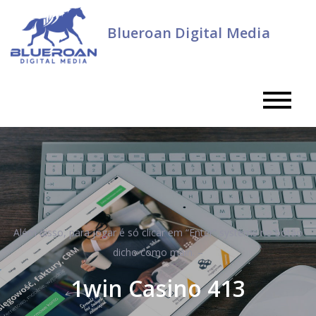
Skip
to
Blueroan Digital Media
content
Além disso, para jogar é só clicar em “Enter” systems no botão
dicho como main. –
1win Casino 413