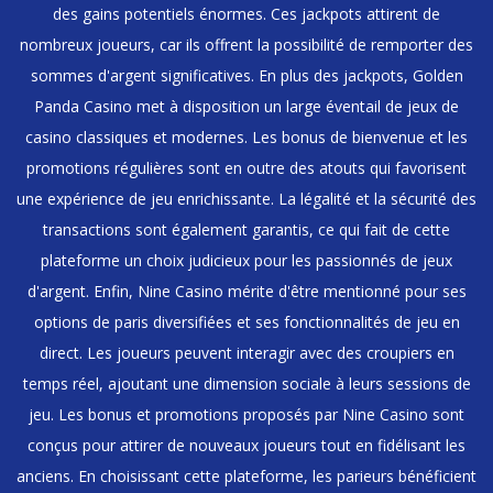
des gains potentiels énormes. Ces jackpots attirent de
nombreux joueurs, car ils offrent la possibilité de remporter des
sommes d'argent significatives. En plus des jackpots, Golden
Panda Casino met à disposition un large éventail de jeux de
casino classiques et modernes. Les bonus de bienvenue et les
promotions régulières sont en outre des atouts qui favorisent
une expérience de jeu enrichissante. La légalité et la sécurité des
transactions sont également garantis, ce qui fait de cette
plateforme un choix judicieux pour les passionnés de jeux
d'argent. Enfin, Nine Casino mérite d'être mentionné pour ses
options de paris diversifiées et ses fonctionnalités de jeu en
direct. Les joueurs peuvent interagir avec des croupiers en
temps réel, ajoutant une dimension sociale à leurs sessions de
jeu. Les bonus et promotions proposés par Nine Casino sont
conçus pour attirer de nouveaux joueurs tout en fidélisant les
anciens. En choisissant cette plateforme, les parieurs bénéficient