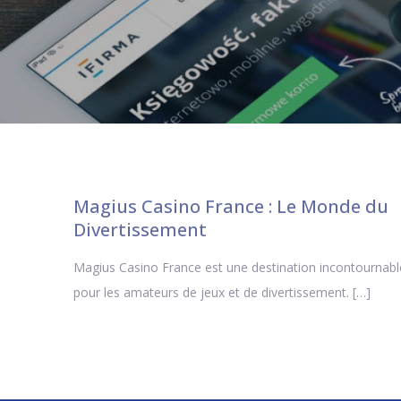
Magius Casino France : Le Monde du
Divertissement
Magius Casino France est une destination incontournabl
pour les amateurs de jeux et de divertissement. […]