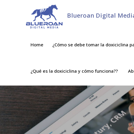
Skip
to
Blueroan Digital Medi
content
Home
¿Cómo se debe tomar la doxiciclina p
¿Qué es la doxiciclina y cómo funciona??
Ab