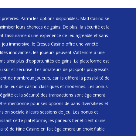
x préférés. Parmi les options disponibles, Mad Casino se
miser leurs chances de gains. De plus, la sécurité et la
 ont l'assurance d'une expérience de jeu agréable et sans
 jeu immersive, le Cresus Casino offre une variété
ités innovantes, les joueurs peuvent s'attendre à une
t ainsi plus d'opportunités de gains. La plateforme est
u sûr et sécurisé. Les amateurs de jackpots progressifs
t de nombreux joueurs, car ils offrent la possibilité de
il de jeux de casino classiques et modernes. Les bonus
égalité et la sécurité des transactions sont également
'être mentionné pour ses options de paris diversifiées et
nsion sociale à leurs sessions de jeu. Les bonus et
ssant cette plateforme, les parieurs bénéficient d'une
alité de Nine Casino en fait également un choix fiable