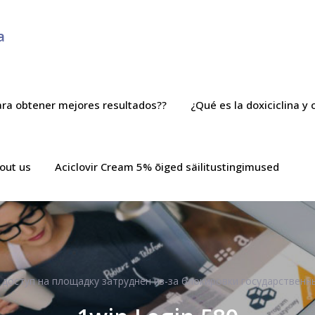
a
ara obtener mejores resultados??
¿Qué es la doxiciclina y
out us
Aciclovir Cream 5% õiged säilitustingimused
доступ на площадку затруднен из-за блокировки государственн