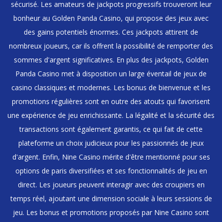
sécurisé. Les amateurs de jackpots progressifs trouveront leur
bonheur au Golden Panda Casino, qui propose des jeux avec
des gains potentiels énormes. Ces jackpots attirent de
nombreux joueurs, car ils offrent la possibilité de remporter des
sommes d'argent significatives. En plus des jackpots, Golden
Panda Casino met à disposition un large éventail de jeux de
casino classiques et modernes. Les bonus de bienvenue et les
promotions régulières sont en outre des atouts qui favorisent
une expérience de jeu enrichissante. La légalité et la sécurité des
transactions sont également garantis, ce qui fait de cette
plateforme un choix judicieux pour les passionnés de jeux
d'argent. Enfin, Nine Casino mérite d'être mentionné pour ses
options de paris diversifiées et ses fonctionnalités de jeu en
direct. Les joueurs peuvent interagir avec des croupiers en
temps réel, ajoutant une dimension sociale à leurs sessions de
jeu. Les bonus et promotions proposés par Nine Casino sont